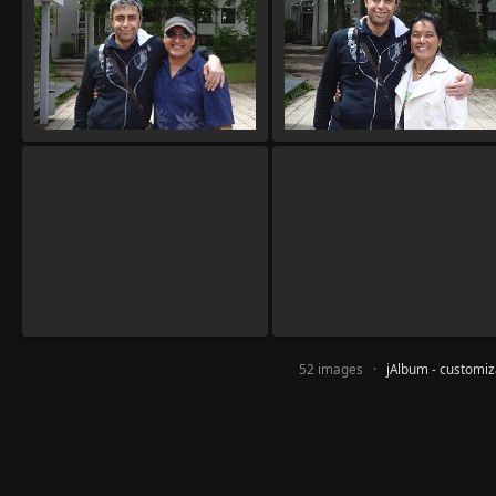
52 images ·
jAlbum - customi